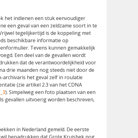
ook het indienen een stuk eenvoudiger
ine een geval van een zeldzame soort in te
 Vrijwel tegelijkertijd is de koppeling met
ds beschikbare informatie op
ienformulier. Tevens kunnen gemakkelijk
oegd. Een deel van de gevallen wordt
drukken dat de verantwoordelijkheid voor
l na drie maanden nog steeds niet door de
rchivaris het geval zelf in roulatie
atie (zie artikel 2.3 van het CDNA
2_3
). Simpelweg een foto plaatsen van een
 als gevallen uitvoerig worden beschreven,
bekken in Nederland gemeld. De eerste
A wil benadrukken dat Grote Kruisbek nog