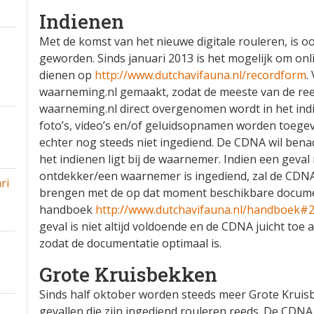
Indienen
Met de komst van het nieuwe digitale rouleren, is 
geworden. Sinds januari 2013 is het mogelijk om onl
dienen op
http://www.dutchavifauna.nl/recordform
.
waarneming.nl gemaakt, zodat de meeste van de ree
waarneming.nl direct overgenomen wordt in het ind
foto’s, video’s en/of geluidsopnamen worden toegev
echter nog steeds niet ingediend. De CDNA wil bena
het indienen ligt bij de waarnemer. Indien een geva
ontdekker/een waarnemer is ingediend, zal de CDNA-a
ri
brengen met de op dat moment beschikbare document
handboek
http://www.dutchavifauna.nl/handboek#
geval is niet altijd voldoende en de CDNA juicht toe
zodat de documentatie optimaal is.
Grote Kruisbekken
Sinds half oktober worden steeds meer Grote Kruis
gevallen die zijn ingediend rouleren reeds. De CDN