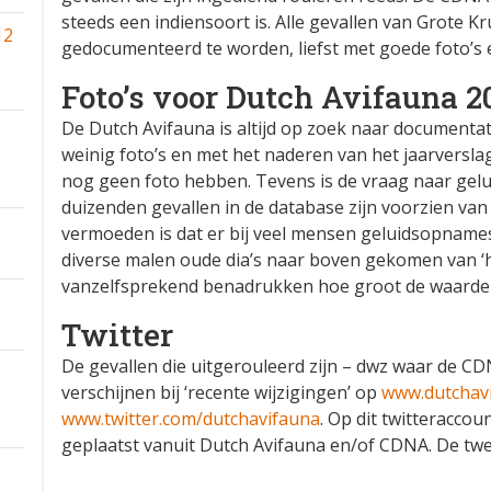
steeds een indiensoort is. Alle gevallen van Grote K
12
gedocumenteerd te worden, liefst met goede foto’s
Foto’s voor Dutch Avifauna 20
De Dutch Avifauna is altijd op zoek naar documenta
weinig foto’s en met het naderen van het jaarverslag
nog geen foto hebben. Tevens is de vraag naar gel
duizenden gevallen in de database zijn voorzien van
vermoeden is dat er bij veel mensen geluidsopnames (
diverse malen oude dia’s naar boven gekomen van ‘hi
vanzelfsprekend benadrukken hoe groot de waarde h
Twitter
De gevallen die uitgerouleerd zijn – dwz waar de C
verschijnen bij ‘recente wijzigingen’ op
www.dutchavi
www.twitter.com/dutchavifauna
. Op dit twitteracco
geplaatst vanuit Dutch Avifauna en/of CDNA. De twe