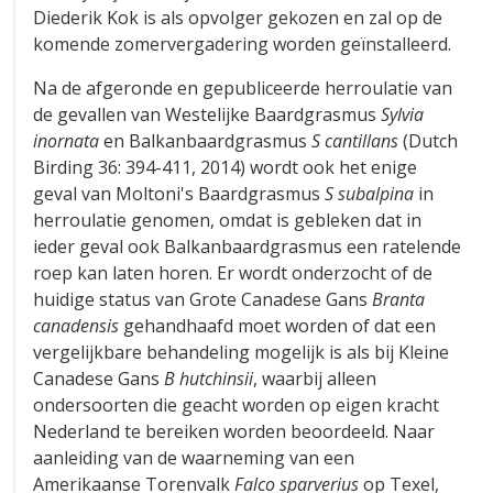
Diederik Kok is als opvolger gekozen en zal op de
komende zomervergadering worden geïnstalleerd.
Na de afgeronde en gepubliceerde herroulatie van
de gevallen van Westelijke Baardgrasmus
Sylvia
inornata
en Balkanbaardgrasmus
S cantillans
(Dutch
Birding 36: 394-411, 2014) wordt ook het enige
geval van Moltoni's Baardgrasmus
S subalpina
in
herroulatie genomen, omdat is gebleken dat in
ieder geval ook Balkanbaardgrasmus een ratelende
roep kan laten horen. Er wordt onderzocht of de
huidige status van Grote Canadese Gans
Branta
canadensis
gehandhaafd moet worden of dat een
vergelijkbare behandeling mogelijk is als bij Kleine
Canadese Gans
B hutchinsii
, waarbij alleen
ondersoorten die geacht worden op eigen kracht
Nederland te bereiken worden beoordeeld. Naar
aanleiding van de waarneming van een
Amerikaanse Torenvalk
Falco sparverius
op Texel,