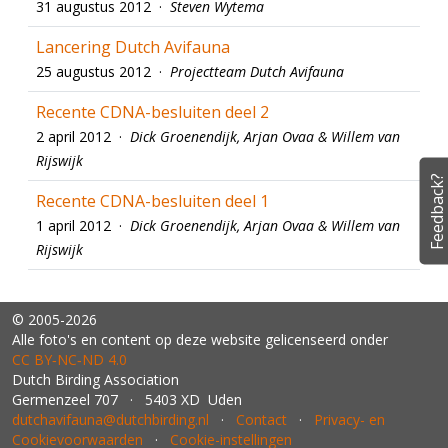
31 augustus 2012 ·
Steven Wytema
Lancering Dutch Avifauna
25 augustus 2012 ·
Projectteam Dutch Avifauna
Recente CDNA-besluiten deel 2
2 april 2012 ·
Dick Groenendijk, Arjan Ovaa & Willem van
Rijswijk
Feedback?
Recente CDNA-besluiten deel 1
1 april 2012 ·
Dick Groenendijk, Arjan Ovaa & Willem van
Rijswijk
© 2005-2026
Alle foto's en content op deze website gelicenseerd onder
CC BY‑NC‑ND 4.0
Dutch Birding Association
Germenzeel 707 · 5403 XD Uden
dutchavifauna@dutchbirding.nl
·
Contact
·
Privacy- en
Cookievoorwaarden
·
Cookie-instellingen