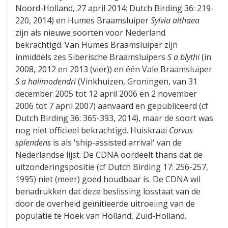
Noord-Holland, 27 april 2014; Dutch Birding 36: 219-
220, 2014) en Humes Braamsluiper
Sylvia althaea
zijn als nieuwe soorten voor Nederland
bekrachtigd. Van Humes Braamsluiper zijn
inmiddels zes Siberische Braamsluipers
S a blythi
(in
2008, 2012 en 2013 (vier)) en één Vale Braamsluiper
S a halimodendri
(Vinkhuizen, Groningen, van 31
december 2005 tot 12 april 2006 en 2 november
2006 tot 7 april 2007) aanvaard en gepubliceerd (cf
Dutch Birding 36: 365-393, 2014), maar de soort was
nog niet officieel bekrachtigd. Huiskraai
Corvus
splendens
is als 'ship-assisted arrival' van de
Nederlandse lijst. De CDNA oordeelt thans dat de
uitzonderingspositie (cf Dutch Birding 17: 256-257,
1995) niet (meer) goed houdbaar is. De CDNA wil
benadrukken dat deze beslissing losstaat van de
door de overheid geïnitieerde uitroeiing van de
populatie te Hoek van Holland, Zuid-Holland.