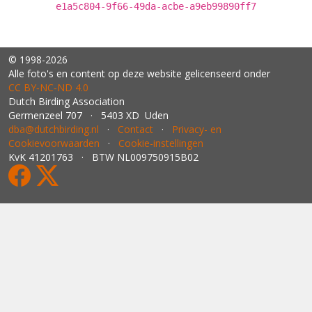
e1a5c804-9f66-49da-acbe-a9eb99890ff7
© 1998-2026
Alle foto's en content op deze website gelicenseerd onder
CC BY‑NC‑ND 4.0
Dutch Birding Association
Germenzeel 707 · 5403 XD Uden
dba@dutchbirding.nl
·
Contact
·
Privacy- en
Cookievoorwaarden
·
Cookie-instellingen
KvK 41201763 · BTW NL009750915B02