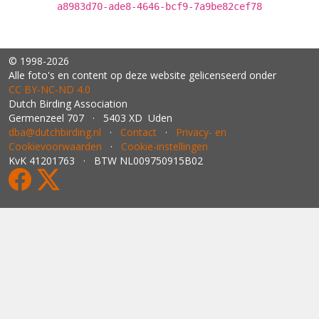
a8983d70-ade8-4646-bcf9-7a9be82cef78
© 1998-2026
Alle foto's en content op deze website gelicenseerd onder
CC BY‑NC‑ND 4.0
Dutch Birding Association
Germenzeel 707 · 5403 XD Uden
dba@dutchbirding.nl
·
Contact
·
Privacy- en
Cookievoorwaarden
·
Cookie-instellingen
KvK 41201763 · BTW NL009750915B02