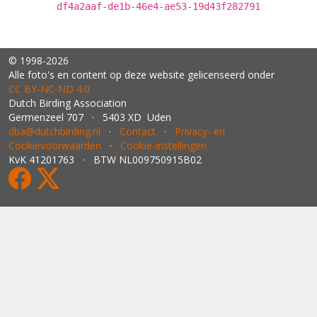
df4a2aaf-de1b-46e4-ae53-19d43f282791
© 1998-2026
Alle foto's en content op deze website gelicenseerd onder
CC BY‑NC‑ND 4.0
Dutch Birding Association
Germenzeel 707 · 5403 XD Uden
dba@dutchbirding.nl
·
Contact
·
Privacy- en
Cookievoorwaarden
·
Cookie-instellingen
KvK 41201763 · BTW NL009750915B02