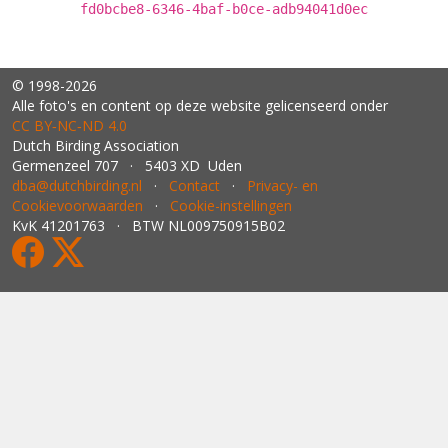
fd0bcbe8-6346-4baf-b0ce-adb94041d0ec
© 1998-2026
Alle foto's en content op deze website gelicenseerd onder
CC BY‑NC‑ND 4.0
Dutch Birding Association
Germenzeel 707 · 5403 XD Uden
dba@dutchbirding.nl
·
Contact
·
Privacy- en
Cookievoorwaarden
·
Cookie-instellingen
KvK 41201763 · BTW NL009750915B02