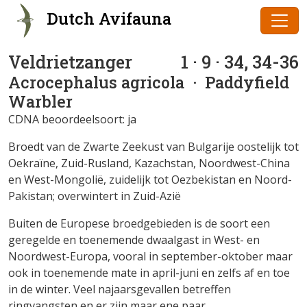
Dutch Avifauna
Veldrietzanger
1 · 9 · 34, 34-36
Acrocephalus agricola
· Paddyfield
Warbler
CDNA beoordeelsoort: ja
Broedt van de Zwarte Zeekust van Bulgarije oostelijk tot
Oekraïne, Zuid-Rusland, Kazachstan, Noordwest-China
en West-Mongolië, zuidelijk tot Oezbekistan en Noord-
Pakistan; overwintert in Zuid-Azië
Buiten de Europese broedgebieden is de soort een
geregelde en toenemende dwaalgast in West- en
Noordwest-Europa, vooral in september-oktober maar
ook in toenemende mate in april-juni en zelfs af en toe
in de winter. Veel najaarsgevallen betreffen
ringvangsten en er zijn maar ene paar