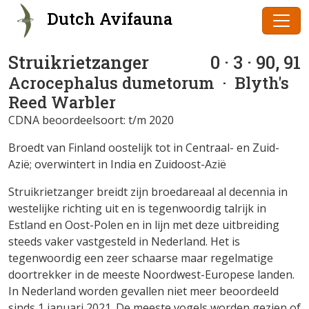
Dutch Avifauna
Struikrietzanger
0 · 3 · 90, 91
Acrocephalus dumetorum
· Blyth's
Reed Warbler
CDNA beoordeelsoort: t/m 2020
Broedt van Finland oostelijk tot in Centraal- en Zuid-
Azië; overwintert in India en Zuidoost-Azië
Struikrietzanger breidt zijn broedareaal al decennia in
westelijke richting uit en is tegenwoordig talrijk in
Estland en Oost-Polen en in lijn met deze uitbreiding
steeds vaker vastgesteld in Nederland. Het is
tegenwoordig een zeer schaarse maar regelmatige
doortrekker in de meeste Noordwest-Europese landen.
In Nederland worden gevallen niet meer beoordeeld
sinds 1 januari 2021. De meeste vogels worden gezien of