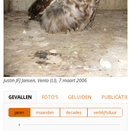
Justin JFJ Jansen, Venlo (LI), 7 maart 2006
GEVALLEN
FOTO'S
GELUIDEN
PUBLICATIES
jaren
maanden
decades
verblijfsduur
4