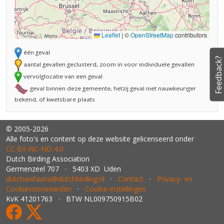
Leaflet
|
©
OpenStreetMap
contributors
één geval
Feedback?
aantal gevallen geclusterd, zoom in voor individuele gevallen
vervolglocatie van een geval
geval binnen deze gemeente, hetzij geval niet nauwkeuriger
bekend, of kwetsbare plaats
© 2005-2026
Alle foto's en content op deze website gelicenseerd onder
CC BY‑NC‑ND 4.0
Dutch Birding Association
Germenzeel 707 · 5403 XD Uden
dutchavifauna@dutchbirding.nl
·
Contact
·
Privacy- en
Cookievoorwaarden
·
Cookie-instellingen
KvK 41201763 · BTW NL009750915B02