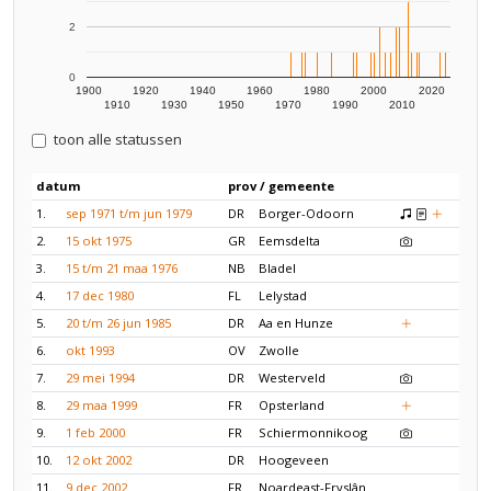
2
0
1900
1920
1940
1960
1980
2000
2020
1910
1930
1950
1970
1990
2010
toon alle statussen
datum
prov / gemeente
1.
sep 1971 t/m jun 1979
DR
Borger-Odoorn
2.
15 okt 1975
GR
Eemsdelta
3.
15 t/m 21 maa 1976
NB
Bladel
4.
17 dec 1980
FL
Lelystad
5.
20 t/m 26 jun 1985
DR
Aa en Hunze
6.
okt 1993
OV
Zwolle
7.
29 mei 1994
DR
Westerveld
8.
29 maa 1999
FR
Opsterland
9.
1 feb 2000
FR
Schiermonnikoog
10.
12 okt 2002
DR
Hoogeveen
11.
9 dec 2002
FR
Noardeast-Fryslân