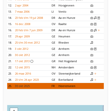
12.
2 apr 2004
DR
Hoogeveen
13.
7 maa 2006
LI
Venlo
14.
23 feb t/m 19 jul 2008
DR
Aa en Hunze
15.
16 dec 2008
OV
Raalte
16.
20 feb t/m 7 jun 2009
DR
Aa en Hunze
17.
29 apr 2009
GE
Heumen
18.
25 t/m 30 mei 2012
GE
Rheden
19.
3 okt 2012
GE
Arnhem
20.
30 okt 2012
GE
Arnhem
21.
17 okt 2013
GR
Het Hogeland
22.
12 okt 2015
NH
Amsterdam
23.
26 maa 2016
OV
Steenwijkerland
24.
23 t/m 24 apr 2023
GE
Berkelland
25.
30 okt 2025
FR
Heerenveen