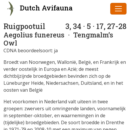
Dutch Avifauna
Ruigpootuil
3, 34 · 5 · 17, 27-28
Aegolius funereus
· Tengmalm’s
Owl
CDNA beoordeelsoort: ja
Broedt van Noorwegen, Wallonië, Belgë, en Frankrijk en
verder oostelijk in Europa en Azië; de meest
dichtbijzijnde broedgebieden bevinden zich op de
Lüneburger Heide, Niedersachsen, Duitsland, en in het
oosten van België
Het voorkomen in Nederland valt uiteen in twee
groepen: zwervers uit omringende landen, voornamelijk
in september-oktober, en waarnemingen in de
(tijdelijke) broedgebieden. De soort broedde in Drenthe
in 1971-79 en 2008-10 met een maximum van negen