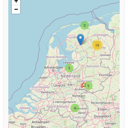
+
−
2
19
3
5
3