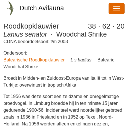
Dutch Avifauna
Roodkopklauwier
38 · 62 · 20
Lanius senator
· Woodchat Shrike
CDNA beoordeelsoort: t/m 2003
Ondersoort:
Balearische Roodkopklauwier
·
L s badius
· Balearic
Woodchat Shrike
Broedt in Midden- en Zuidoost-Europa van Italië tot in
West-Turkije; overwintert in tropisch Afrika
Tot 1956 was deze soort een zeldzame en
onregelmatige broedvogel. In Limburg broedde hij in
ten minste 15 jaren gedurende 1900-56. Incidenteel
werd noordelijker gebroed zoals in 1936 in Friesland en
in 1952 op Texel, Noord-Holland. Na 1956 werden alleen