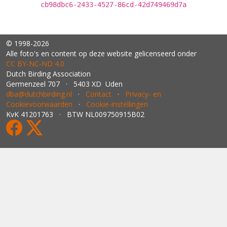
cb98dbc6-2433-4527-86cd-42d749469d7a
© 1998-2026
Alle foto's en content op deze website gelicenseerd onder
CC BY‑NC‑ND 4.0
Dutch Birding Association
Germenzeel 707 · 5403 XD Uden
dba@dutchbirding.nl
·
Contact
·
Privacy- en
Cookievoorwaarden
·
Cookie-instellingen
KvK 41201763 · BTW NL009750915B02