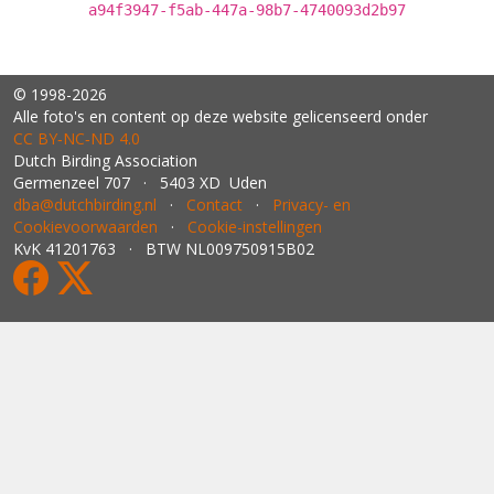
a94f3947-f5ab-447a-98b7-4740093d2b97
© 1998-2026
Alle foto's en content op deze website gelicenseerd onder
CC BY‑NC‑ND 4.0
Dutch Birding Association
Germenzeel 707 · 5403 XD Uden
dba@dutchbirding.nl
·
Contact
·
Privacy- en
Cookievoorwaarden
·
Cookie-instellingen
KvK 41201763 · BTW NL009750915B02