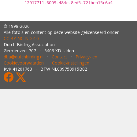
12917711-6009-484c-8ed5-72fbeb15c6a4
© 1998-2026
Alle foto's en content op deze website gelicenseerd onder
CC BY‑NC‑ND 4.0
Dutch Birding Association
Germenzeel 707 · 5403 XD Uden
dba@dutchbirding.nl
·
Contact
·
Privacy- en
Cookievoorwaarden
·
Cookie-instellingen
KvK 41201763 · BTW NL009750915B02