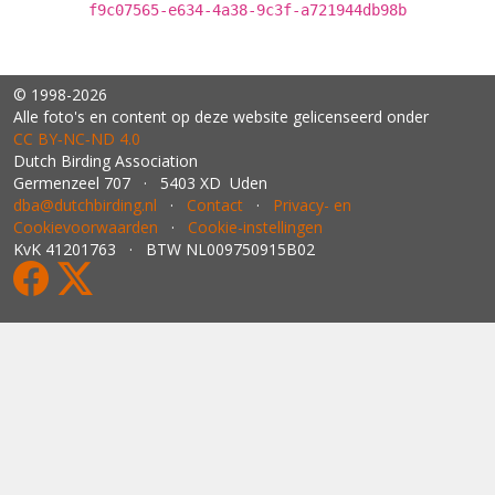
f9c07565-e634-4a38-9c3f-a721944db98b
© 1998-2026
Alle foto's en content op deze website gelicenseerd onder
CC BY‑NC‑ND 4.0
Dutch Birding Association
Germenzeel 707 · 5403 XD Uden
dba@dutchbirding.nl
·
Contact
·
Privacy- en
Cookievoorwaarden
·
Cookie-instellingen
KvK 41201763 · BTW NL009750915B02