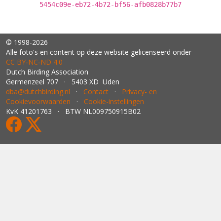
5454c09e-eb72-4b72-bf56-afb0828b77b7
© 1998-2026
Alle foto's en content op deze website gelicenseerd onder
CC BY‑NC‑ND 4.0
Dutch Birding Association
Germenzeel 707 · 5403 XD Uden
dba@dutchbirding.nl
·
Contact
·
Privacy- en
Cookievoorwaarden
·
Cookie-instellingen
KvK 41201763 · BTW NL009750915B02