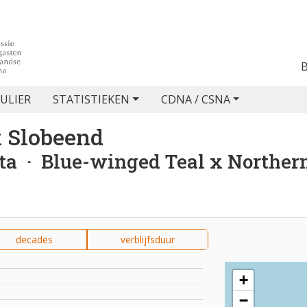
ULIER
STATISTIEKEN
CDNA / CSNA
x Slobeend
ta
· Blue-winged Teal x Norther
decades
verblijfsduur
+
−