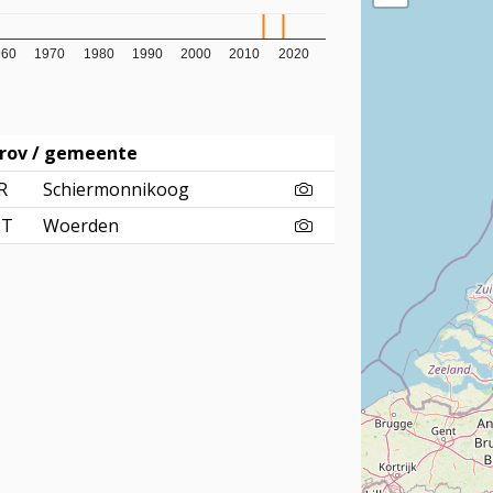
960
1970
1980
1990
2000
2010
2020
rov / gemeente
R
Schiermonnikoog
UT
Woerden