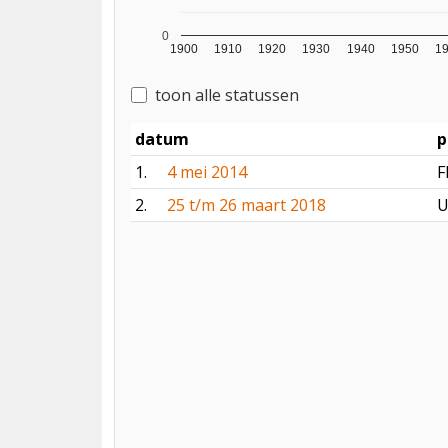
0
1900
1910
1920
1930
1940
1950
1
toon alle statussen
datum
p
1.
4 mei 2014
F
2.
25 t/m 26 maart 2018