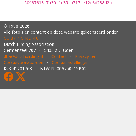
50467613-7a30-4c35-b7f7-e12e6d288d2b
© 1998-2026
Alle foto's en content op deze website gelicenseerd onder
CC BY‑NC‑ND 4.0
Dutch Birding Association
Germenzeel 707 · 5403 XD Uden
dba@dutchbirding.nl
·
Contact
·
Privacy- en
Cookievoorwaarden
·
Cookie-instellingen
KvK 41201763 · BTW NL009750915B02