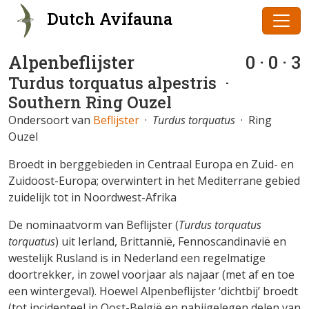
Dutch Avifauna
Alpenbeflijster
0 · 0 · 3
Turdus torquatus alpestris
·
Southern Ring Ouzel
Ondersoort van
Beflijster
·
Turdus torquatus
· Ring
Ouzel
Broedt in berggebieden in Centraal Europa en Zuid- en
Zuidoost-Europa; overwintert in het Mediterrane gebied
zuidelijk tot in Noordwest-Afrika
De nominaatvorm van Beflijster (
Turdus torquatus
torquatus
) uit Ierland, Brittannië, Fennoscandinavië en
westelijk Rusland is in Nederland een regelmatige
doortrekker, in zowel voorjaar als najaar (met af en toe
een wintergeval). Hoewel Alpenbeflijster ‘dichtbij’ broedt
(tot incidenteel in Oost-België en nabijgelegen delen van