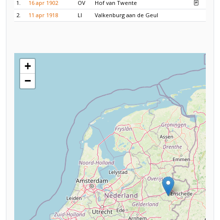
1.
16 apr 1902
OV
Hof van Twente
2.
11 apr 1918
LI
Valkenburg aan de Geul
+
−