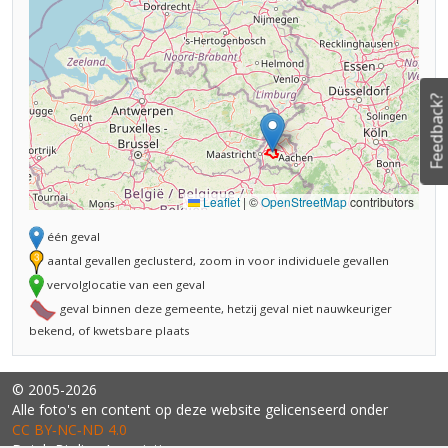
Feedback?
Leaflet
|
©
OpenStreetMap
contributors
één geval
aantal gevallen geclusterd, zoom in voor individuele gevallen
vervolglocatie van een geval
geval binnen deze gemeente, hetzij geval niet nauwkeuriger
bekend, of kwetsbare plaats
© 2005-2026
Alle foto's en content op deze website gelicenseerd onder
CC BY‑NC‑ND 4.0