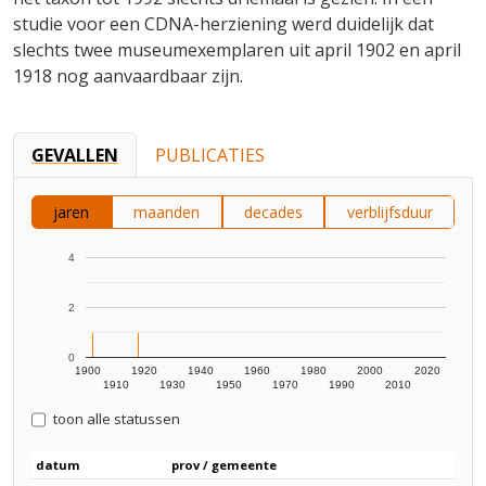
studie voor een CDNA-herziening werd duidelijk dat
slechts twee museumexemplaren uit april 1902 en april
1918 nog aanvaardbaar zijn.
GEVALLEN
PUBLICATIES
jaren
maanden
decades
verblijfsduur
4
2
0
1900
1920
1940
1960
1980
2000
2020
1910
1930
1950
1970
1990
2010
toon alle statussen
datum
prov / gemeente