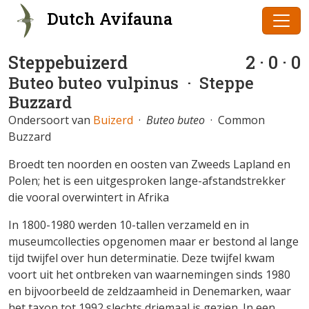
Dutch Avifauna
Steppebuizerd
2 · 0 · 0
Buteo buteo vulpinus
· Steppe
Buzzard
Ondersoort van
Buizerd
·
Buteo buteo
· Common
Buzzard
Broedt ten noorden en oosten van Zweeds Lapland en
Polen; het is een uitgesproken lange-afstandstrekker
die vooral overwintert in Afrika
In 1800-1980 werden 10-tallen verzameld en in
museumcollecties opgenomen maar er bestond al lange
tijd twijfel over hun determinatie. Deze twijfel kwam
voort uit het ontbreken van waarnemingen sinds 1980
en bijvoorbeeld de zeldzaamheid in Denemarken, waar
het taxon tot 1992 slechts driemaal is gezien. In een