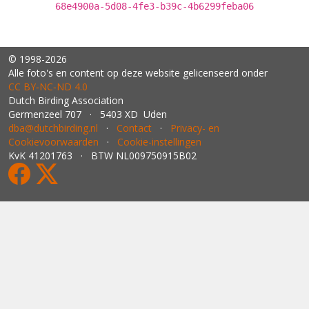
68e4900a-5d08-4fe3-b39c-4b6299feba06
© 1998-2026
Alle foto's en content op deze website gelicenseerd onder
CC BY‑NC‑ND 4.0
Dutch Birding Association
Germenzeel 707 · 5403 XD Uden
dba@dutchbirding.nl
·
Contact
·
Privacy- en
Cookievoorwaarden
·
Cookie-instellingen
KvK 41201763 · BTW NL009750915B02