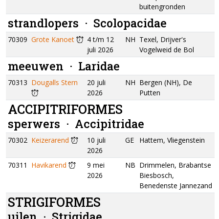
buitengronden
strandlopers ·
Scolopacidae
70309
Grote Kanoet
4 t/m 12
NH
Texel, Drijver's
juli 2026
Vogelweid de Bol
meeuwen ·
Laridae
70313
Dougalls Stern
20 juli
NH
Bergen (NH), De
2026
Putten
ACCIPITRIFORMES
sperwers ·
Accipitridae
70302
Keizerarend
10 juli
GE
Hattem, Vliegenstein
2026
70311
Havikarend
9 mei
NB
Drimmelen, Brabantse
2026
Biesbosch,
Benedenste Jannezand
STRIGIFORMES
uilen ·
Strigidae