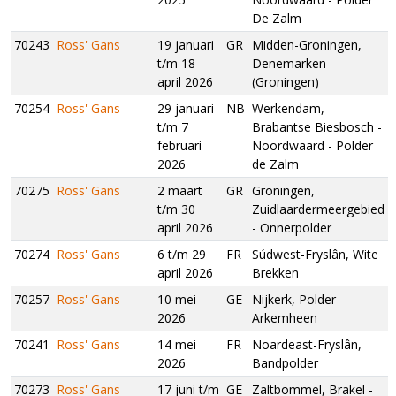
De Zalm
70243
Ross' Gans
19 januari
GR
Midden-Groningen,
t/m 18
Denemarken
april 2026
(Groningen)
70254
Ross' Gans
29 januari
NB
Werkendam,
t/m 7
Brabantse Biesbosch -
februari
Noordwaard - Polder
2026
de Zalm
70275
Ross' Gans
2 maart
GR
Groningen,
t/m 30
Zuidlaardermeergebied
april 2026
- Onnerpolder
70274
Ross' Gans
6 t/m 29
FR
Súdwest-Fryslân, Wite
april 2026
Brekken
70257
Ross' Gans
10 mei
GE
Nijkerk, Polder
2026
Arkemheen
70241
Ross' Gans
14 mei
FR
Noardeast-Fryslân,
2026
Bandpolder
70273
Ross' Gans
17 juni t/m
GE
Zaltbommel, Brakel -