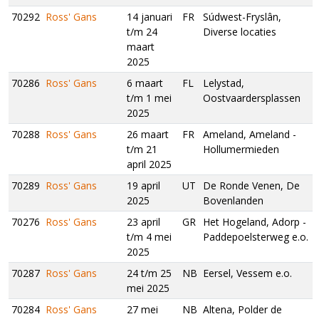
70292
Ross' Gans
14 januari
FR
Súdwest-Fryslân,
t/m 24
Diverse locaties
maart
2025
70286
Ross' Gans
6 maart
FL
Lelystad,
t/m 1 mei
Oostvaardersplassen
2025
70288
Ross' Gans
26 maart
FR
Ameland, Ameland -
t/m 21
Hollumermieden
april 2025
70289
Ross' Gans
19 april
UT
De Ronde Venen, De
2025
Bovenlanden
70276
Ross' Gans
23 april
GR
Het Hogeland, Adorp -
t/m 4 mei
Paddepoelsterweg e.o.
2025
70287
Ross' Gans
24 t/m 25
NB
Eersel, Vessem e.o.
mei 2025
70284
Ross' Gans
27 mei
NB
Altena, Polder de