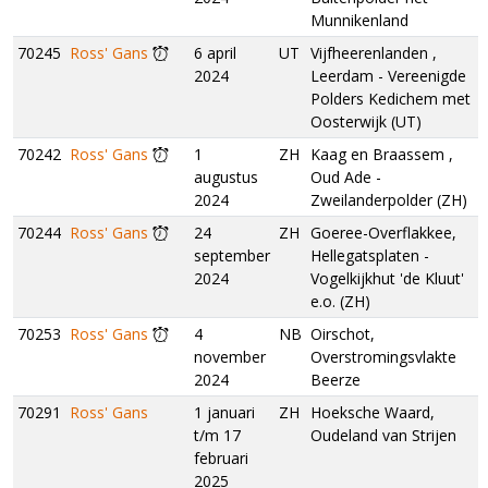
Munnikenland
70245
Ross' Gans
6 april
UT
Vijfheerenlanden ,
2024
Leerdam - Vereenigde
Polders Kedichem met
Oosterwijk (UT)
70242
Ross' Gans
1
ZH
Kaag en Braassem ,
augustus
Oud Ade -
2024
Zweilanderpolder (ZH)
70244
Ross' Gans
24
ZH
Goeree-Overflakkee,
september
Hellegatsplaten -
2024
Vogelkijkhut 'de Kluut'
e.o. (ZH)
70253
Ross' Gans
4
NB
Oirschot,
november
Overstromingsvlakte
2024
Beerze
70291
Ross' Gans
1 januari
ZH
Hoeksche Waard,
t/m 17
Oudeland van Strijen
februari
2025