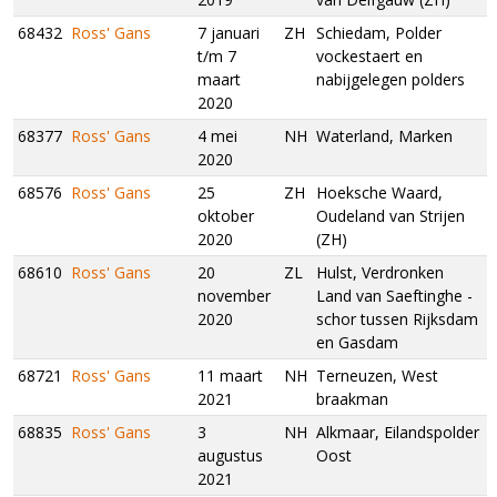
68432
Ross' Gans
7 januari
ZH
Schiedam, Polder
t/m 7
vockestaert en
maart
nabijgelegen polders
2020
68377
Ross' Gans
4 mei
NH
Waterland, Marken
2020
68576
Ross' Gans
25
ZH
Hoeksche Waard,
oktober
Oudeland van Strijen
2020
(ZH)
68610
Ross' Gans
20
ZL
Hulst, Verdronken
november
Land van Saeftinghe -
2020
schor tussen Rijksdam
en Gasdam
68721
Ross' Gans
11 maart
NH
Terneuzen, West
2021
braakman
68835
Ross' Gans
3
NH
Alkmaar, Eilandspolder
augustus
Oost
2021