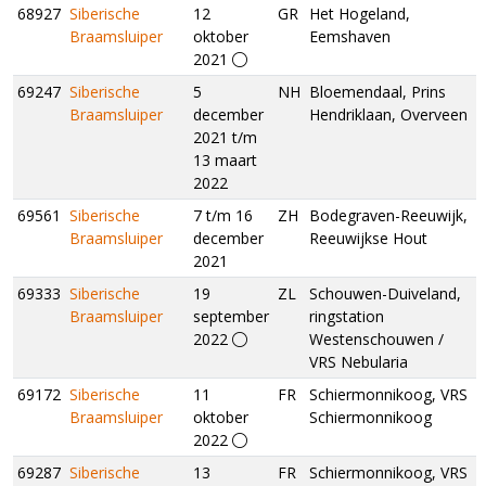
68927
Siberische
12
GR
Het Hogeland,
Braamsluiper
oktober
Eemshaven
2021
69247
Siberische
5
NH
Bloemendaal, Prins
Braamsluiper
december
Hendriklaan, Overveen
2021 t/m
13 maart
2022
69561
Siberische
7 t/m 16
ZH
Bodegraven-Reeuwijk,
Braamsluiper
december
Reeuwijkse Hout
2021
69333
Siberische
19
ZL
Schouwen-Duiveland,
Braamsluiper
september
ringstation
2022
Westenschouwen /
VRS Nebularia
69172
Siberische
11
FR
Schiermonnikoog, VRS
Braamsluiper
oktober
Schiermonnikoog
2022
69287
Siberische
13
FR
Schiermonnikoog, VRS