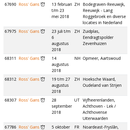
67690
Ross' Gans
13 februari
ZH
Bodegraven-Reeuwijk,
t/m 23
Reeuwijk - Lang
mei 2018
Roggebroek en diverse
locaties in Nederland
67975
Ross' Gans
23 juli t/m
ZH
Zuidplas,
6
Eendragtspolder
augustus
Zevenhuizen
2018
68311
Ross' Gans
14
NH
Opmeer, Aartswoud
augustus
2018
68312
Ross' Gans
19 t/m 27
ZH
Hoeksche Waard,
augustus
Oudeland van Strijen
2018
68307
Ross' Gans
28
UT
Vijfheerenlanden,
september
Achthoven - Lek /
2018
Achthovense
Uiterwaarden
67786
Ross' Gans
5 oktober
FR
Noardeast-Fryslân,