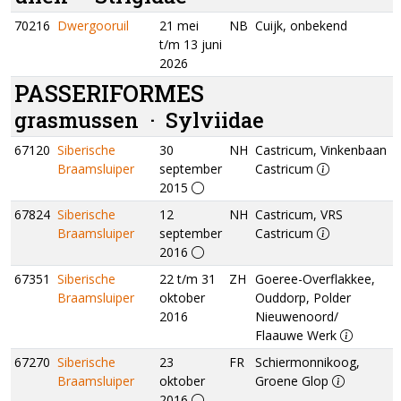
70216
Dwergooruil
21 mei
NB
Cuijk, onbekend
t/m 13 juni
2026
PASSERIFORMES
grasmussen ·
Sylviidae
67120
Siberische
30
NH
Castricum, Vinkenbaan
Braamsluiper
september
Castricum
2015
67824
Siberische
12
NH
Castricum, VRS
Braamsluiper
september
Castricum
2016
67351
Siberische
22 t/m 31
ZH
Goeree-Overflakkee,
Braamsluiper
oktober
Ouddorp, Polder
2016
Nieuwenoord/
Flaauwe Werk
67270
Siberische
23
FR
Schiermonnikoog,
Braamsluiper
oktober
Groene Glop
2016