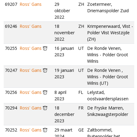
69207
Ross' Gans
29
ZH
Zoetermeer,
oktober
Driemanspolder Zuid
2022
69246
Ross' Gans
18
ZH
Krimpenerwaard, Vlist -
november
Polder Vlist Westzijde
2022
(ZH)
70255
Ross' Gans
16 januari
UT
De Ronde Venen,
2023
Wilnis - Polder Groot
Wilnis
70247
Ross' Gans
19 januari
UT
De Ronde Venen ,
2023
Wilnis - Polder Groot
Wilnis (UT)
70256
Ross' Gans
8 april
FL
Lelystad,
2023
oostvaardersplassen
70294
Ross' Gans
18
FR
De Fryske Marren,
december
Snikzwaagsterpolder
2023
70252
Ross' Gans
29 maart
GE
Zaltbommel,
2024
Buitenpolder het