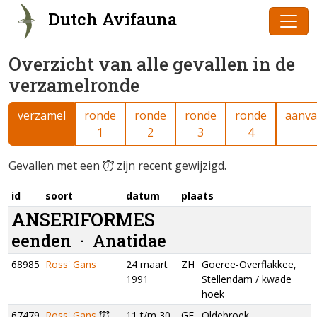
Dutch Avifauna
Overzicht van alle gevallen in de
verzamelronde
verzamel
ronde
ronde
ronde
ronde
aanva
1
2
3
4
Gevallen met een
zijn recent gewijzigd.
id
soort
datum
plaats
ANSERIFORMES
eenden ·
Anatidae
68985
Ross' Gans
24 maart
ZH
Goeree-Overflakkee,
1991
Stellendam / kwade
hoek
67479
Ross' Gans
11 t/m 30
GE
Oldebroek,