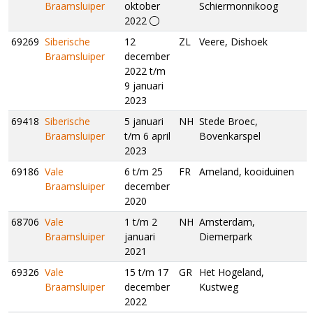
Braamsluiper
oktober
Schiermonnikoog
2022
69269
Siberische
12
ZL
Veere, Dishoek
Braamsluiper
december
2022 t/m
9 januari
2023
69418
Siberische
5 januari
NH
Stede Broec,
Braamsluiper
t/m 6 april
Bovenkarspel
2023
69186
Vale
6 t/m 25
FR
Ameland, kooiduinen
Braamsluiper
december
2020
68706
Vale
1 t/m 2
NH
Amsterdam,
Braamsluiper
januari
Diemerpark
2021
69326
Vale
15 t/m 17
GR
Het Hogeland,
Braamsluiper
december
Kustweg
2022