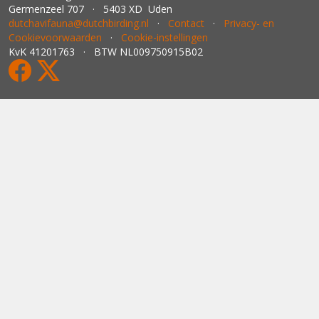
Germenzeel 707 · 5403 XD Uden
dutchavifauna@dutchbirding.nl
·
Contact
·
Privacy- en
Cookievoorwaarden
·
Cookie-instellingen
KvK 41201763 · BTW NL009750915B02