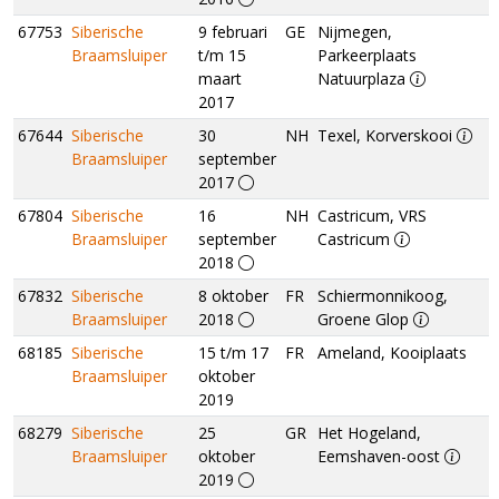
67753
Siberische
9 februari
GE
Nijmegen,
Braamsluiper
t/m 15
Parkeerplaats
maart
Natuurplaza
2017
67644
Siberische
30
NH
Texel, Korverskooi
Braamsluiper
september
2017
67804
Siberische
16
NH
Castricum, VRS
Braamsluiper
september
Castricum
2018
67832
Siberische
8 oktober
FR
Schiermonnikoog,
Braamsluiper
2018
Groene Glop
68185
Siberische
15 t/m 17
FR
Ameland, Kooiplaats
Braamsluiper
oktober
2019
68279
Siberische
25
GR
Het Hogeland,
Braamsluiper
oktober
Eemshaven-oost
2019