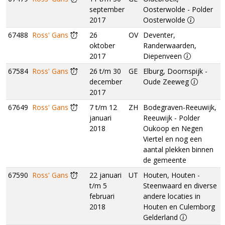
september
Oosterwolde - Polder
2017
Oosterwolde
67488
Ross' Gans
26
OV
Deventer,
oktober
Randerwaarden,
2017
Diepenveen
67584
Ross' Gans
26 t/m 30
GE
Elburg, Doornspijk -
december
Oude Zeeweg
2017
67649
Ross' Gans
7 t/m 12
ZH
Bodegraven-Reeuwijk,
januari
Reeuwijk - Polder
2018
Oukoop en Negen
Viertel en nog een
aantal plekken binnen
de gemeente
67590
Ross' Gans
22 januari
UT
Houten, Houten -
t/m 5
Steenwaard en diverse
februari
andere locaties in
2018
Houten en Culemborg
Gelderland