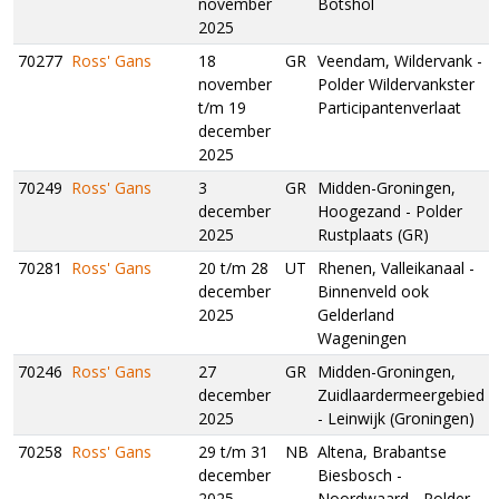
november
Botshol
2025
70277
Ross' Gans
18
GR
Veendam, Wildervank -
november
Polder Wildervankster
t/m 19
Participantenverlaat
december
2025
70249
Ross' Gans
3
GR
Midden-Groningen,
december
Hoogezand - Polder
2025
Rustplaats (GR)
70281
Ross' Gans
20 t/m 28
UT
Rhenen, Valleikanaal -
december
Binnenveld ook
2025
Gelderland
Wageningen
70246
Ross' Gans
27
GR
Midden-Groningen,
december
Zuidlaardermeergebied
2025
- Leinwijk (Groningen)
70258
Ross' Gans
29 t/m 31
NB
Altena, Brabantse
december
Biesbosch -
2025
Noordwaard - Polder