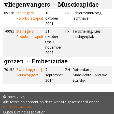
vliegenvangers ·
Muscicapidae
69136
Stejnegers
18
FR
Schiermonnikoog,
Roodborsttapuit
oktober
Jachthaven
2021
70083
Stejnegers
31
FR
Terschelling, Lies,
Roodborsttapuit
oktober
Liesingerplak
t/m 7
november
2025
gorzen ·
Emberizidae
70152
Zwartkopgors |
7
ZH
Rotterdam,
Bruinkopgors
september
Maasvlakte - Nieuwe
2014
Stuifdijk
© 2005-2026
Alle foto's en content op deze website gelicenseerd onder
CC BY‑NC‑ND 4.0
Dutch Birding Association