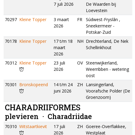
7 juli 2026
De Waarden bij
Loevestein
70297
Kleine Topper
3 maart
FR
Súdwest-Fryslân ,
2026
Sneekermeer -
Potskar-Zuid
70178
Kleine Topper
17 t/m 18
NH
Drechterland, De Nek
maart
Schellinkhout
2026
70312
Kleine Topper
23 juli
OV
Steenwijkerland,
2026
Weerribben - wetering
oost
70301
Bronskopeend
14 t/m 24
ZH
Lansingerland,
juni 2026
Voorafsche Polder (De
Groenzoom)
CHARADRIIFORMES
plevieren ·
Charadriidae
70310
Witstaartkievit
17 juli
ZH
Goeree-Overflakkee,
2026
Westplaat