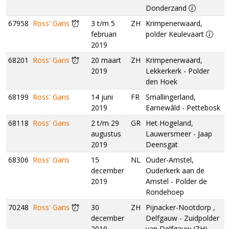
Donderzand
67958
Ross' Gans
3 t/m 5
ZH
Krimpenerwaard,
februari
polder Keulevaart
2019
68201
Ross' Gans
20 maart
ZH
Krimpenerwaard,
2019
Lekkerkerk - Polder
den Hoek
68199
Ross' Gans
14 juni
FR
Smallingerland,
2019
Earnewâld - Pettebosk
68118
Ross' Gans
2 t/m 29
GR
Het Hogeland,
augustus
Lauwersmeer - Jaap
2019
Deensgat
68306
Ross' Gans
15
NL
Ouder-Amstel,
december
Ouderkerk aan de
2019
Amstel - Polder de
Rondehoep
70248
Ross' Gans
30
ZH
Pijnacker-Nootdorp ,
december
Delfgauw - Zuidpolder
2019
van Delfgauw (ZH)