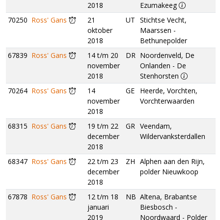
2018
Ezumakeeg
70250
Ross' Gans
21
UT
Stichtse Vecht,
oktober
Maarssen -
2018
Bethunepolder
67839
Ross' Gans
14 t/m 20
DR
Noordenveld, De
november
Onlanden - De
2018
Stenhorsten
70264
Ross' Gans
14
GE
Heerde, Vorchten,
november
Vorchterwaarden
2018
68315
Ross' Gans
19 t/m 22
GR
Veendam,
december
Wildervanksterdallen
2018
68347
Ross' Gans
22 t/m 23
ZH
Alphen aan den Rijn,
december
polder Nieuwkoop
2018
67878
Ross' Gans
12 t/m 18
NB
Altena, Brabantse
januari
Biesbosch -
2019
Noordwaard - Polder