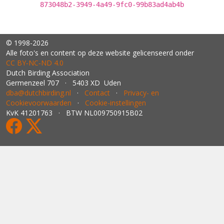
873048b2-3949-4a49-9fc0-99b83ad4ab4b
© 1998-2026
Alle foto's en content op deze website gelicenseerd onder
CC BY‑NC‑ND 4.0
Dutch Birding Association
Germenzeel 707 · 5403 XD Uden
dba@dutchbirding.nl
·
Contact
·
Privacy- en
Cookievoorwaarden
·
Cookie-instellingen
KvK 41201763 · BTW NL009750915B02