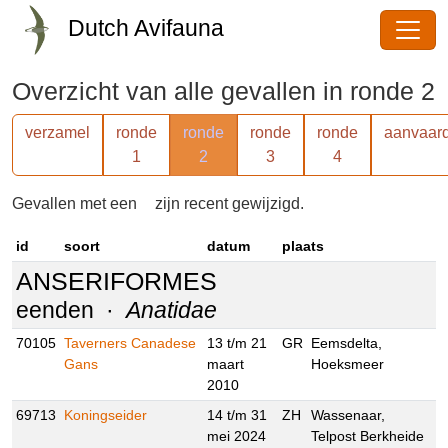
Dutch Avifauna
Overzicht van alle gevallen in
ronde 2
verzamel
ronde
ronde
ronde
ronde
aanva
1
2
3
4
Gevallen met een
zijn recent gewijzigd.
id
soort
datum
plaats
ANSERIFORMES
eenden ·
Anatidae
70105
Taverners Canadese
13 t/m 21
GR
Eemsdelta,
Gans
maart
Hoeksmeer
2010
69713
Koningseider
14 t/m 31
ZH
Wassenaar,