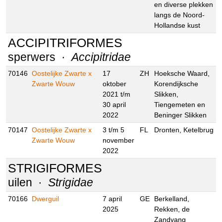
mei 2024
Telpost Berkheide
en diverse plekken
langs de Noord-
Hollandse kust
ACCIPITRIFORMES
sperwers ·
Accipitridae
70146
Oostelijke Zwarte x
17
ZH
Hoeksche Waard,
Zwarte Wouw
oktober
Korendijksche
2021 t/m
Slikken,
30 april
Tiengemeten en
2022
Beninger Slikken
70147
Oostelijke Zwarte x
3 t/m 5
FL
Dronten,
Zwarte Wouw
november
Ketelbrug
2022
STRIGIFORMES
uilen ·
Strigidae
70166
Dwerguil
7 april
GE
Berkelland,