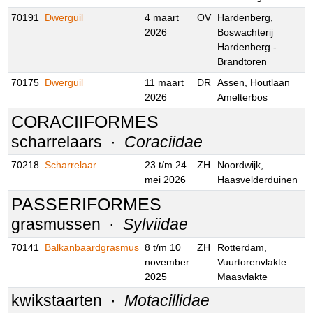
2025
Rekken, de
Zandvang
70191
Dwerguil
4 maart
OV
Hardenberg,
2026
Boswachterij
Hardenberg -
Brandtoren
70175
Dwerguil
11 maart
DR
Assen, Houtlaan
2026
Amelterbos
CORACIIFORMES
scharrelaars ·
Coraciidae
70218
Scharrelaar
23 t/m 24
ZH
Noordwijk,
mei 2026
Haasvelderduinen
PASSERIFORMES
grasmussen ·
Sylviidae
70141
Balkanbaardgrasmus
8 t/m 10
ZH
Rotterdam,
november
Vuurtorenvlakte
2025
Maasvlakte