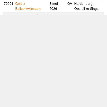
kwikstaarten ·
Motacillidae
70201
Gele x
3 mei
OV
Hardenberg,
Balkankwikstaart
2026
Oostelijke Slagen
gorzen ·
Emberizidae
70185
Zwartkopgors
20
GR
Het Hogeland,
augustus
Rottumerplaat
2025
© 2005-2026
Alle foto's en content op deze website gelicenseerd onder
CC BY‑NC‑ND 4.0
Dutch Birding Association
Germenzeel 707 · 5403 XD Uden
dutchavifauna@dutchbirding.nl
·
Contact
·
Privacy- en
Cookievoorwaarden
·
Cookie-instellingen
KvK 41201763 · BTW NL009750915B02