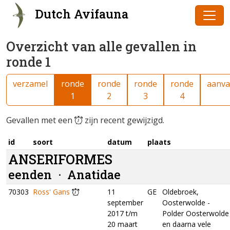
Dutch Avifauna
Overzicht van alle gevallen in
ronde 1
verzamel
ronde
ronde
ronde
ronde
aanva
1
2
3
4
Gevallen met een
zijn recent gewijzigd.
id
soort
datum
plaats
ANSERIFORMES
eenden ·
Anatidae
70303
Ross' Gans
11
GE
Oldebroek,
september
Oosterwolde -
2017 t/m
Polder Oosterwolde
20 maart
en daarna vele