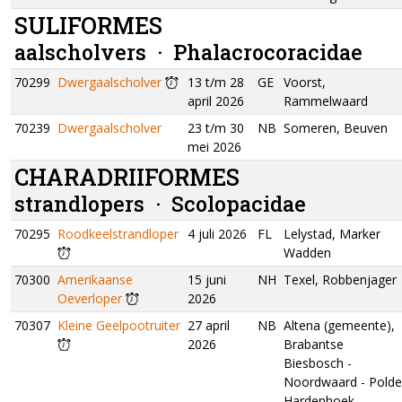
SULIFORMES
aalscholvers ·
Phalacrocoracidae
70299
Dwergaalscholver
13 t/m 28
GE
Voorst,
april 2026
Rammelwaard
70239
Dwergaalscholver
23 t/m 30
NB
Someren, Beuven
mei 2026
CHARADRIIFORMES
strandlopers ·
Scolopacidae
70295
Roodkeelstrandloper
4 juli 2026
FL
Lelystad, Marker
Wadden
70300
Amerikaanse
15 juni
NH
Texel, Robbenjager
Oeverloper
2026
70307
Kleine Geelpootruiter
27 april
NB
Altena (gemeente),
2026
Brabantse
Biesbosch -
Noordwaard - Polde
Hardenhoek