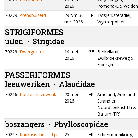
2026
Pomona/De Weiden
70279
Arendbuizerd
29 t/m 30
FR
Tytsjerksteradiel,
mei 2026
Wynzerpolder
STRIGIFORMES
uilen ·
Strigidae
70229
Dwergooruil
14 mei
GE
Berkelland,
2026
Zwilbroekseweg 5,
Eibergen
PASSERIFORMES
leeuweriken ·
Alaudidae
70266
Kortteenleeuwerik
20 mei
FR
Ameland, Ameland -
2026
Strand en
Noordzeekust t.h.v.
Ballum (FR)
boszangers ·
Phylloscopidae
70267
Kaukasische Tjiftjaf
25
FR
Schiermonnikoog,