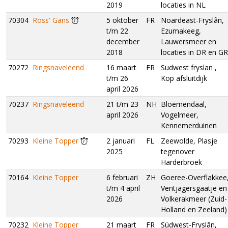
2019
locaties in NL
70304
Ross' Gans
5 oktober
FR
Noardeast-Fryslân,
t/m 22
Ezumakeeg,
december
Lauwersmeer en
2018
locaties in DR en GR
70272
Ringsnaveleend
16 maart
FR
Sudwest fryslan ,
t/m 26
Kop afsluitdijk
april 2026
70237
Ringsnaveleend
21 t/m 23
NH
Bloemendaal,
april 2026
Vogelmeer,
Kennemerduinen
70293
Kleine Topper
2 januari
FL
Zeewolde, Plasje
2025
tegenover
Harderbroek
70164
Kleine Topper
6 februari
ZH
Goeree-Overflakkee
t/m 4 april
Ventjagersgaatje en
2026
Volkerakmeer (Zuid-
Holland en Zeeland)
70232
Kleine Topper
21 maart
FR
Súdwest-Fryslân,