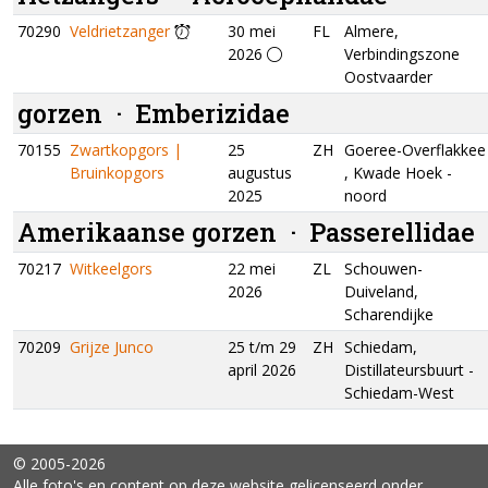
70290
Veldrietzanger
30 mei
FL
Almere,
2026
Verbindingszone
Oostvaarder
gorzen ·
Emberizidae
70155
Zwartkopgors |
25
ZH
Goeree-Overflakkee
Bruinkopgors
augustus
, Kwade Hoek -
2025
noord
Amerikaanse gorzen ·
Passerellidae
70217
Witkeelgors
22 mei
ZL
Schouwen-
2026
Duiveland,
Scharendijke
70209
Grijze Junco
25 t/m 29
ZH
Schiedam,
april 2026
Distillateursbuurt -
Schiedam-West
© 2005-2026
Alle foto's en content op deze website gelicenseerd onder