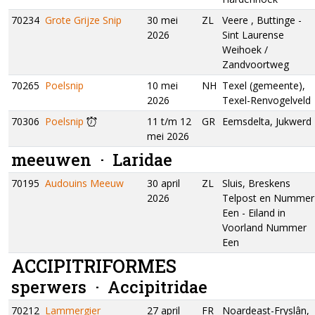
70234
Grote Grijze Snip
30 mei
ZL
Veere , Buttinge -
2026
Sint Laurense
Weihoek /
Zandvoortweg
70265
Poelsnip
10 mei
NH
Texel (gemeente),
2026
Texel-Renvogelveld
70306
Poelsnip
11 t/m 12
GR
Eemsdelta, Jukwerd
mei 2026
meeuwen ·
Laridae
70195
Audouins Meeuw
30 april
ZL
Sluis, Breskens
2026
Telpost en Nummer
Een - Eiland in
Voorland Nummer
Een
ACCIPITRIFORMES
sperwers ·
Accipitridae
70212
Lammergier
27 april
FR
Noardeast-Fryslân,