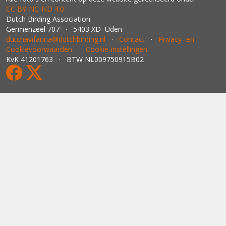
CC BY‑NC‑ND 4.0
Dutch Birding Association
Germenzeel 707 · 5403 XD Uden
dutchavifauna@dutchbirding.nl
·
Contact
·
Privacy- en
Cookievoorwaarden
·
Cookie-instellingen
KvK 41201763 · BTW NL009750915B02