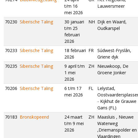
t/m 16
Lauwersmeer
mei 2026
70230
Siberische Taling
30 januari
NH
Dijk en Waard,
t/m 25
Oudkarspel
februari
2026
70233
Siberische Taling
18 februari
FR
Súdwest-Fryslân,
2026
Griene dyk
70235
Siberische Taling
9 april t/m
ZH
Nieuwkoop, De
1 mei
Groene Jonker
2026
70206
Siberische Taling
6 t/m 17
FL
Lelystad,
mei 2026
Oostvaardersplasse
- Kijkhut de Grauwe
Gans (FL)
70183
Bronskopeend
24 maart
ZH
Maasluis , Nieuwe
t/m 9 mei
Waterweg
2026
,Driemanspolder en
Vlaardingen