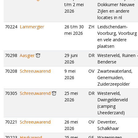
t/m 2 mei
Dokkumer Nieuwe
2026
Zijlen en andere
locaties in nl
70224
Lammergier
26 t/m 30
ZH
Leidschendam-
mei 2026
Voorburg, Voorburg
en vele andere
plaatsen
70298
Aasgier
29 juni
DR
Westerveld, Ruinen 
2026
Benderse
70208
Schreeuwarend
9 mei
OV
Zwartewaterland,
2026
Genemuiden,
Zuiderzeepolder
70305
Schreeuwarend
25 mei
DR
Westerveld,
2026
Dwingelderveld
(camping
Lheederzand)
70221
Schreeuwarend
26 mei
OV
Deventer,
2026
Schalkhaar
70223
Havikarend
25 mei
GE
Wageningen,