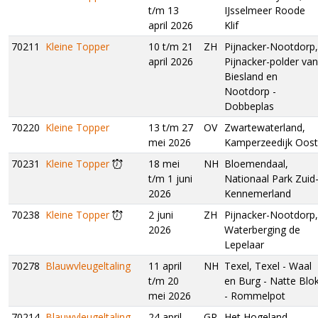
t/m 13
IJsselmeer Roode
april 2026
Klif
70211
Kleine Topper
10 t/m 21
ZH
Pijnacker-Nootdorp,
april 2026
Pijnacker-polder van
Biesland en
Nootdorp -
Dobbeplas
70220
Kleine Topper
13 t/m 27
OV
Zwartewaterland,
mei 2026
Kamperzeedijk Oost
70231
Kleine Topper
18 mei
NH
Bloemendaal,
t/m 1 juni
Nationaal Park Zuid
2026
Kennemerland
70238
Kleine Topper
2 juni
ZH
Pijnacker-Nootdorp,
2026
Waterberging de
Lepelaar
70278
Blauwvleugeltaling
11 april
NH
Texel, Texel - Waal
t/m 20
en Burg - Natte Blo
mei 2026
- Rommelpot
70214
Blauwvleugeltaling
24 april
GR
Het Hogeland,