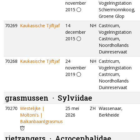
november
Vogelringstation
2015
Schiermonnikoog,
Groene Glop
70269
Kaukasische Tjiftjaf
14
NH
Castricum,
december
Vogelringstation
2015
Castricum,
Noordhollands
Duinreservaat
70268
Kaukasische Tjiftjaf
24
NH
Castricum,
november
Vogelringstation
2019
Castricum,
Noordhollands
Duinreservaat
grasmussen ·
Sylviidae
70270
Westelijke |
25 mei
ZH
Wassenaar,
Moltoni's |
2026
Berkheide
Balkanbaardgrasmus
rietzangers ·
Acrocephalidae