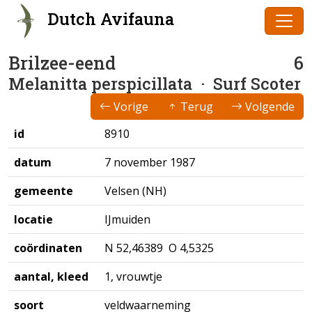
Dutch Avifauna
Brilzee-eend
6
Melanitta perspicillata
· Surf Scoter
Vorige
Terug
Volgende
id
8910
datum
7 november 1987
gemeente
Velsen (NH)
locatie
IJmuiden
coördinaten
N 52,46389 O 4,5325
aantal, kleed
1, vrouwtje
soort
veldwaarneming