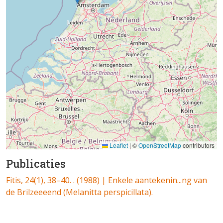
Leaflet
|
©
OpenStreetMap
contributors
Publicaties
Fitis, 24(1), 38–40. . (1988) | Enkele aantekenin...ng van
de Brilzeeeend (Melanitta perspicillata).