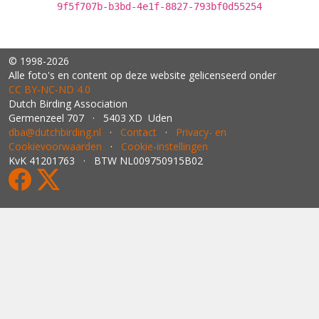
9f5f707b-b3bd-4e1f-8827-793bf0d55254
© 1998-2026
Alle foto's en content op deze website gelicenseerd onder
CC BY‑NC‑ND 4.0
Dutch Birding Association
Germenzeel 707 · 5403 XD Uden
dba@dutchbirding.nl
·
Contact
·
Privacy- en
Cookievoorwaarden
·
Cookie-instellingen
KvK 41201763 · BTW NL009750915B02