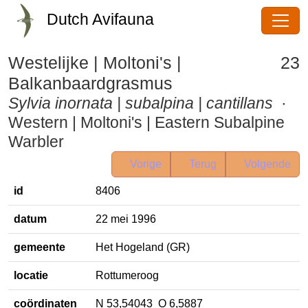
Dutch Avifauna
Westelijke | Moltoni's |
23
Balkanbaardgrasmus
Sylvia inornata | subalpina |
cantillans
· Western | Moltoni's |
Eastern Subalpine Warbler
Vorige
Terug
Volgende
id
8406
datum
22 mei 1996
gemeente
Het Hogeland (GR)
locatie
Rottumeroog
coördinaten
N 53,54043 O 6,5887