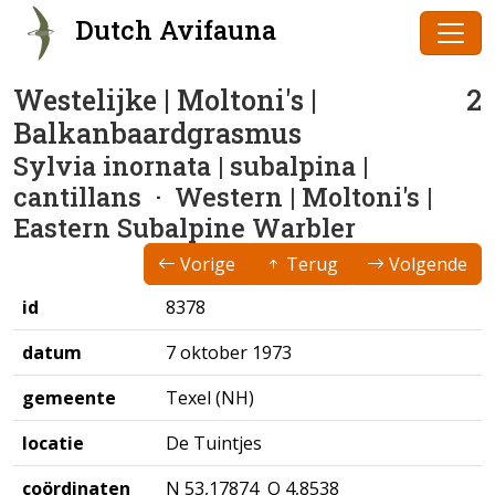
Dutch Avifauna
Westelijke | Moltoni's |
2
Balkanbaardgrasmus
Sylvia inornata | subalpina |
cantillans
· Western | Moltoni's |
Eastern Subalpine Warbler
Vorige
Terug
Volgende
id
8378
datum
7 oktober 1973
gemeente
Texel (NH)
locatie
De Tuintjes
coördinaten
N 53,17874 O 4,8538