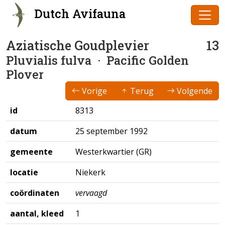
Dutch Avifauna
Aziatische Goudplevier
13
Pluvialis fulva
· Pacific Golden
Plover
Vorige
Terug
Volgende
id
8313
datum
25 september 1992
gemeente
Westerkwartier (GR)
locatie
Niekerk
coördinaten
vervaagd
aantal, kleed
1