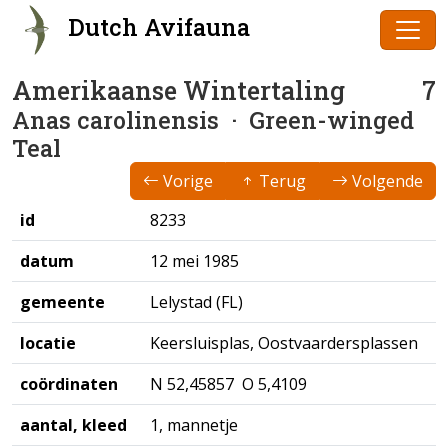
Dutch Avifauna
Amerikaanse Wintertaling
7
Anas carolinensis
· Green-winged
Teal
Vorige
Terug
Volgende
id
8233
datum
12 mei 1985
gemeente
Lelystad (FL)
locatie
Keersluisplas, Oostvaardersplassen
coördinaten
N 52,45857 O 5,4109
aantal, kleed
1, mannetje