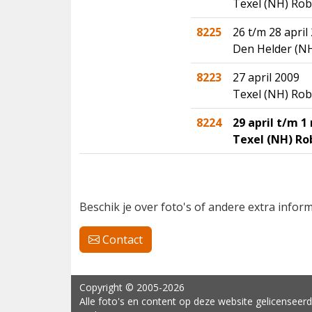
Texel (NH) Ro
8225
26 t/m 28 april
Den Helder (N
8223
27 april 2009
Texel (NH) Ro
8224
29 april t/m 1
Texel (NH) R
Beschik je over foto's of andere extra info
Contact
Copyright
© 2005-2026
Alle foto's en content op deze website gelicenseerd