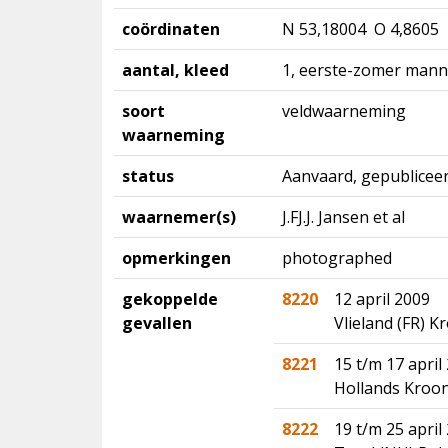
coördinaten
N 53,18004 O 4,8605
aantal, kleed
1, eerste-zomer mann
soort
veldwaarneming
waarneming
status
Aanvaard, gepubliceer
waarnemer(s)
J.FJ.J. Jansen et al
opmerkingen
photographed
gekoppelde
8220
12 april 2009
gevallen
Vlieland (FR) 
8221
15 t/m 17 april
Hollands Kroon
8222
19 t/m 25 april