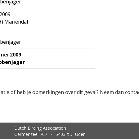
bbenjager
 2009
H) Mariëndal
bbenjager
 mei 2009
obbenjager
rmatie of heb je opmerkingen over dit geval? Neem dan conta
Dutch Birding Association
Germenzeel 707 · 5403 XD Uden