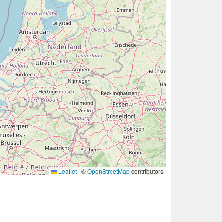
Leaflet
|
©
OpenStreetMap
contributors