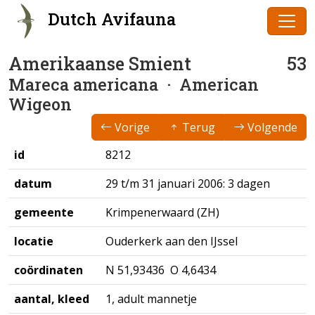
Dutch Avifauna
Amerikaanse Smient
53
Mareca americana
· American
Wigeon
Vorige
Terug
Volgende
id
8212
datum
29 t/m 31 januari 2006: 3 dagen
gemeente
Krimpenerwaard (ZH)
locatie
Ouderkerk aan den IJssel
coördinaten
N 51,93436 O 4,6434
aantal, kleed
1, adult mannetje