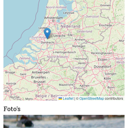
Leaflet
|
©
OpenStreetMap
contributors
Foto's