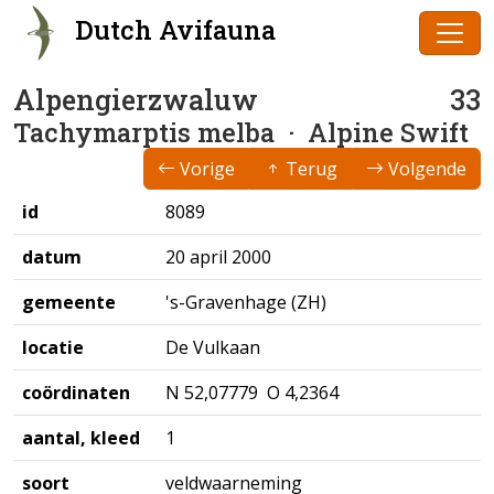
Dutch Avifauna
Alpengierzwaluw
33
Tachymarptis melba
· Alpine Swift
Vorige
Terug
Volgende
id
8089
datum
20 april 2000
gemeente
's-Gravenhage (ZH)
locatie
De Vulkaan
coördinaten
N 52,07779 O 4,2364
aantal, kleed
1
soort
veldwaarneming