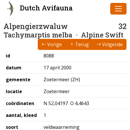
Dutch Avifauna
Alpengierzwaluw
32
Tachymarptis melba
· Alpine Swift
Vorige
Terug
Volgende
id
8088
datum
17 april 2000
gemeente
Zoetermeer (ZH)
locatie
Zoetermeer
coördinaten
N 52,04197 O 4,4643
aantal, kleed
1
soort
veldwaarneming