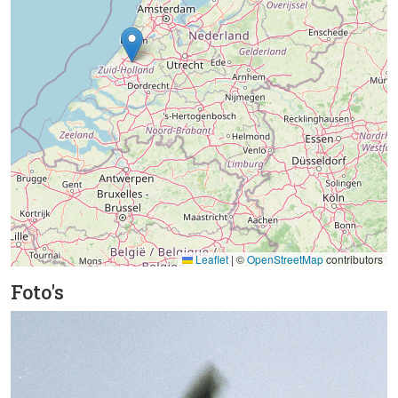
Leaflet
|
©
OpenStreetMap
contributors
Foto's