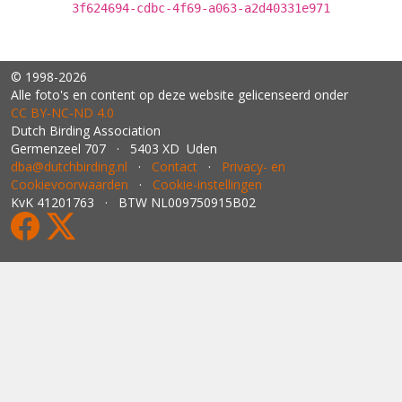
3f624694-cdbc-4f69-a063-a2d40331e971
© 1998-2026
Alle foto's en content op deze website gelicenseerd onder
CC BY‑NC‑ND 4.0
Dutch Birding Association
Germenzeel 707 · 5403 XD Uden
dba@dutchbirding.nl
·
Contact
·
Privacy- en
Cookievoorwaarden
·
Cookie-instellingen
KvK 41201763 · BTW NL009750915B02