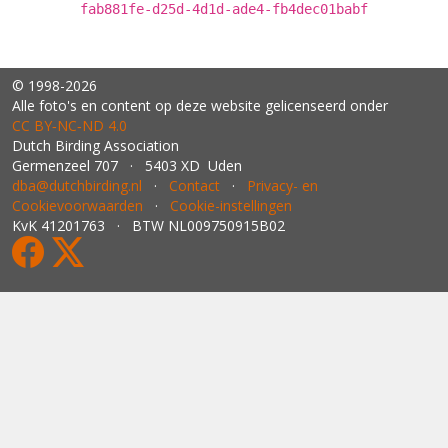
fab881fe-d25d-4d1d-ade4-fb4dec01babf
© 1998-2026
Alle foto's en content op deze website gelicenseerd onder
CC BY‑NC‑ND 4.0
Dutch Birding Association
Germenzeel 707 · 5403 XD Uden
dba@dutchbirding.nl
·
Contact
·
Privacy- en
Cookievoorwaarden
·
Cookie-instellingen
KvK 41201763 · BTW NL009750915B02