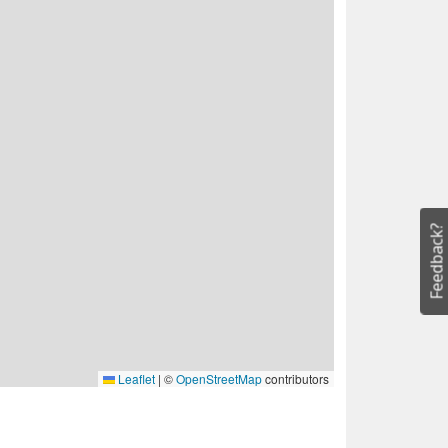
Feedback?
Leaflet
|
©
OpenStreetMap
contributors