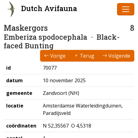
Dutch Avifauna
Maskergors
8
Emberiza spodocephala
· Black-
faced Bunting
Vorige
Terug
Volgende
id
70077
datum
10 november 2025
gemeente
Zandvoort (NH)
locatie
Amsterdamse Waterleidingduinen,
Paradijsveld
coördinaten
N 52,35567 O 4,5318