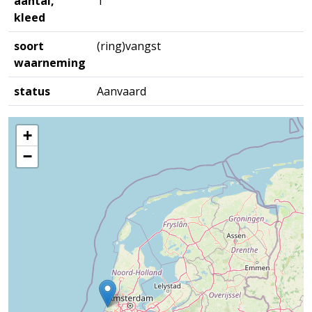
aantal,
1
kleed
soort
(ring)vangst
waarneming
status
Aanvaard
+
−