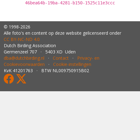
46bea64b-19ba-4281-b150-1525c11e3ccc
© 1998-2026
Alle foto's en content op deze website gelicenseerd onder
CC BY‑NC‑ND 4.0
Dutch Birding Association
Germenzeel 707 · 5403 XD Uden
dba@dutchbirding.nl
·
Contact
·
Privacy- en
Cookievoorwaarden
·
Cookie-instellingen
KvK 41201763 · BTW NL009750915B02