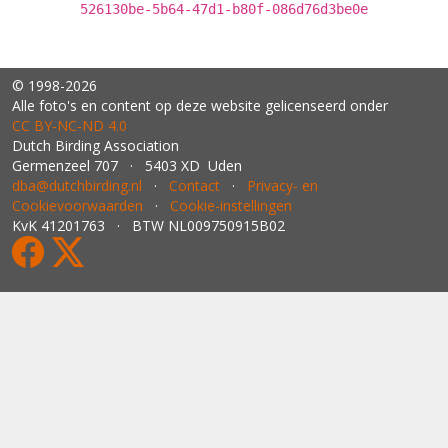
526130be-5b64-47d1-b80f-086d76d3be0e
© 1998-2026
Alle foto's en content op deze website gelicenseerd onder
CC BY‑NC‑ND 4.0
Dutch Birding Association
Germenzeel 707 · 5403 XD Uden
dba@dutchbirding.nl
·
Contact
·
Privacy- en
Cookievoorwaarden
·
Cookie-instellingen
KvK 41201763 · BTW NL009750915B02