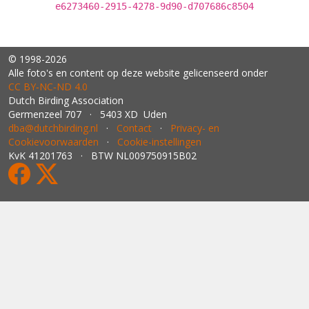
e6273460-2915-4278-9d90-d707686c8504
© 1998-2026
Alle foto's en content op deze website gelicenseerd onder
CC BY‑NC‑ND 4.0
Dutch Birding Association
Germenzeel 707 · 5403 XD Uden
dba@dutchbirding.nl
·
Contact
·
Privacy- en
Cookievoorwaarden
·
Cookie-instellingen
KvK 41201763 · BTW NL009750915B02