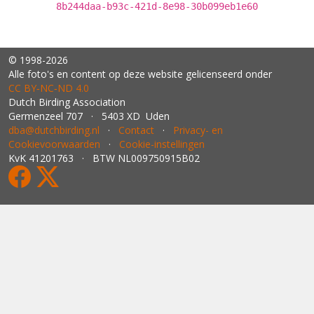
8b244daa-b93c-421d-8e98-30b099eb1e60
© 1998-2026
Alle foto's en content op deze website gelicenseerd onder
CC BY‑NC‑ND 4.0
Dutch Birding Association
Germenzeel 707 · 5403 XD Uden
dba@dutchbirding.nl
·
Contact
·
Privacy- en
Cookievoorwaarden
·
Cookie-instellingen
KvK 41201763 · BTW NL009750915B02