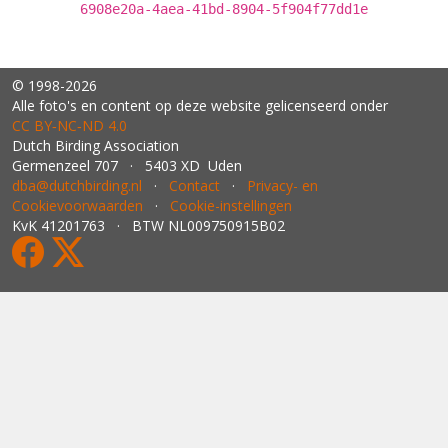
6908e20a-4aea-41bd-8904-5f904f77dd1e
© 1998-2026
Alle foto's en content op deze website gelicenseerd onder
CC BY‑NC‑ND 4.0
Dutch Birding Association
Germenzeel 707 · 5403 XD Uden
dba@dutchbirding.nl
·
Contact
·
Privacy- en
Cookievoorwaarden
·
Cookie-instellingen
KvK 41201763 · BTW NL009750915B02