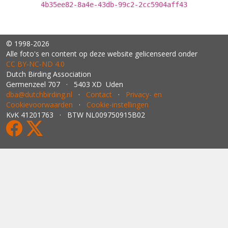
4b35ee82-8a4e-43db-99c2-2cc5904aff43
© 1998-2026
Alle foto's en content op deze website gelicenseerd onder
CC BY‑NC‑ND 4.0
Dutch Birding Association
Germenzeel 707 · 5403 XD Uden
dba@dutchbirding.nl
·
Contact
·
Privacy- en
Cookievoorwaarden
·
Cookie-instellingen
KvK 41201763 · BTW NL009750915B02