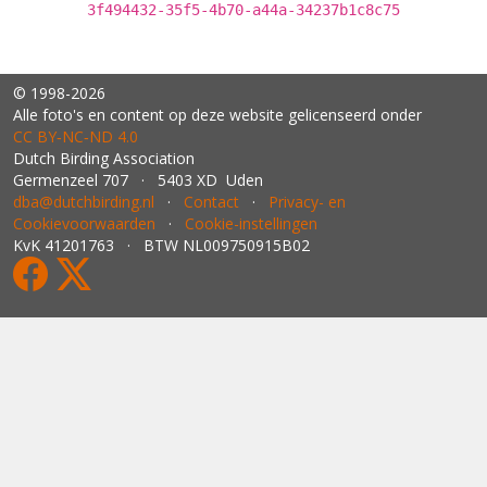
3f494432-35f5-4b70-a44a-34237b1c8c75
© 1998-2026
Alle foto's en content op deze website gelicenseerd onder
CC BY‑NC‑ND 4.0
Dutch Birding Association
Germenzeel 707 · 5403 XD Uden
dba@dutchbirding.nl
·
Contact
·
Privacy- en
Cookievoorwaarden
·
Cookie-instellingen
KvK 41201763 · BTW NL009750915B02