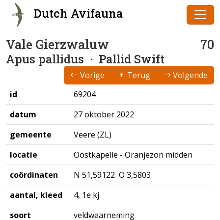
Dutch Avifauna
Vale Gierzwaluw
70
Apus pallidus
· Pallid Swift
Vorige
Terug
Volgende
id
69204
datum
27 oktober 2022
gemeente
Veere (ZL)
locatie
Oostkapelle - Oranjezon midden
coördinaten
N 51,59122 O 3,5803
aantal, kleed
4, 1e kj
soort
veldwaarneming