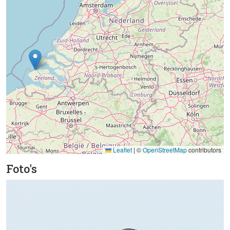
Leaflet
|
©
OpenStreetMap
contributors
Foto's