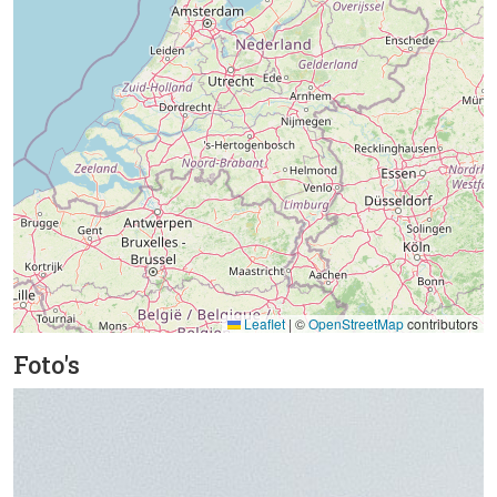
Leaflet
|
©
OpenStreetMap
contributors
Foto's