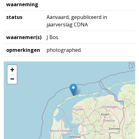
waarneming
status
Aanvaard, gepubliceerd in
jaarverslag CDNA
waarnemer(s)
J Bos
opmerkingen
photographed.
+
−