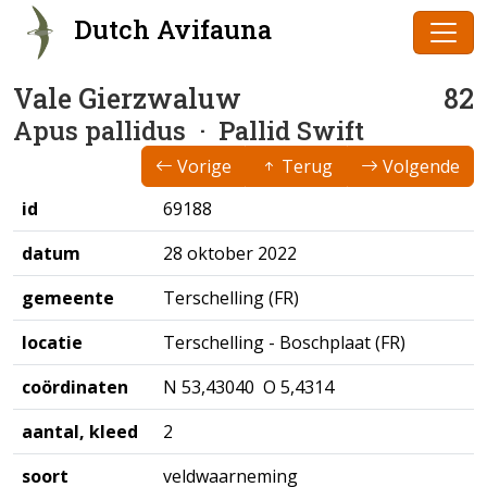
Dutch Avifauna
Vale Gierzwaluw
82
Apus pallidus
· Pallid Swift
Vorige
Terug
Volgende
id
69188
datum
28 oktober 2022
gemeente
Terschelling (FR)
locatie
Terschelling - Boschplaat (FR)
coördinaten
N 53,43040 O 5,4314
aantal, kleed
2
soort
veldwaarneming