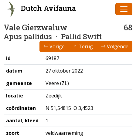
Dutch Avifauna
Vale Gierzwaluw
68
Apus pallidus
· Pallid Swift
Vorige
Terug
Volgende
id
69187
datum
27 oktober 2022
gemeente
Veere (ZL)
locatie
Zeedijk
coördinaten
N 51,54815 O 3,4523
aantal, kleed
1
soort
veldwaarneming