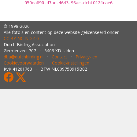
050ea690-d7ac-4643-96ac-dcbf0124cae6
© 1998-2026
Alle foto's en content op deze website gelicenseerd onder
CC BY‑NC‑ND 4.0
Dutch Birding Association
Germenzeel 707 · 5403 XD Uden
dba@dutchbirding.nl
·
Contact
·
Privacy- en
Cookievoorwaarden
·
Cookie-instellingen
KvK 41201763 · BTW NL009750915B02