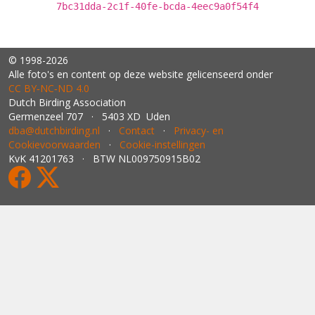
7bc31dda-2c1f-40fe-bcda-4eec9a0f54f4
© 1998-2026
Alle foto's en content op deze website gelicenseerd onder
CC BY‑NC‑ND 4.0
Dutch Birding Association
Germenzeel 707 · 5403 XD Uden
dba@dutchbirding.nl
·
Contact
·
Privacy- en
Cookievoorwaarden
·
Cookie-instellingen
KvK 41201763 · BTW NL009750915B02